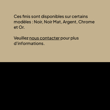
Ces finis sont disponibles sur certains
modèles : Noir, Noir Mat, Argent, Chrome
et Or.
Veuillez
nous contacter
pour plus
d’informations.
Contactez-Nous
1855 Boul Hymus, Dorval, QC,
Canada, H9P 1J8
(514) 366-3684
(514) 366-5704